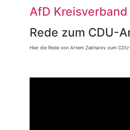
Zum
AfD Kreisverband
Inhalt
springen
Rede zum CDU-Ant
Hier die Rede von Artem Zakharov zum CDU-A